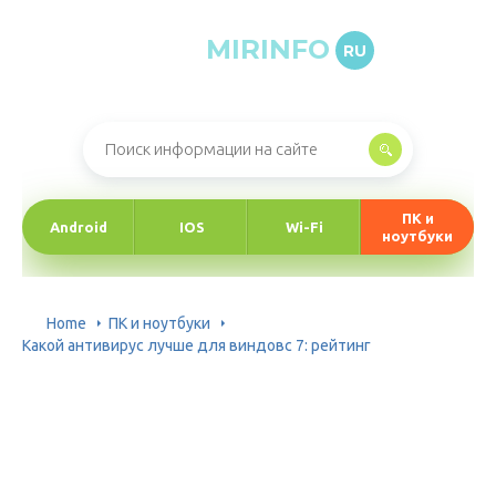
MIRINFO
RU
Онлайн-журнал про информационные технологии
ПК и
Android
IOS
Wi-Fi
ноутбуки
Home
ПК и ноутбуки
Какой антивирус лучше для виндовс 7: рейтинг