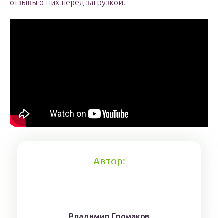
отзывы о них перед загрузкой.
Автор:
Влaдимиp Гpoмaкoв