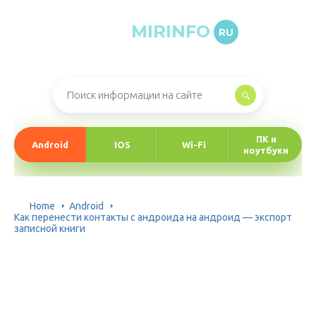
MIRINFO
RU
Онлайн-журнал про информационные технологии
ПК и
Android
IOS
Wi-Fi
ноутбуки
Home
Android
Как перенести контакты с андроида на андроид — экспорт
записной книги