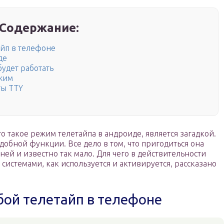
Содержание:
айп в телефоне
де
удет работать
ежим
ты TTY
о такое режим телетайпа в андроиде, является загадкой.
обной функции. Все дело в том, что пригодиться она
ней и известно так мало. Для чего в действительности
системами, как используется и активируется, рассказано
бой телетайп в телефоне