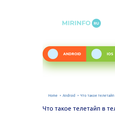
Онлай
MIRINFO
RU
инфор
техно
ANDROID
IOS
Home
Android
Что такое телетайп
Что такое телетайп в т