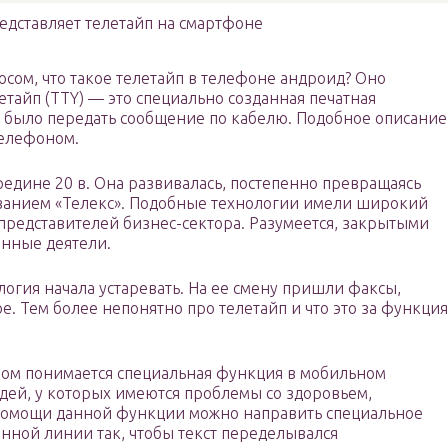
редставляет телетайп на смартфоне
сом, что такое телетайп в телефоне андроид? Оно
летайп (TTY) — это специально созданная печатная
 было передать сообщение по кабелю. Подобное описание
телефоном.
редине 20 в. Она развивалась, постепенно превращаясь
званием «Телекс». Подобные технологии имели широкий
у представителей бизнес-сектора. Разумеется, закрытыми
енные деятели.
логия начала устаревать. На ее смену пришли факсы,
. Тем более непонятно про телетайп и что это за функция
вом понимается специальная функция в мобильном
дей, у которых имеются проблемы со здоровьем,
и помощи данной функции можно направить специальное
нной линии так, чтобы текст переделывался