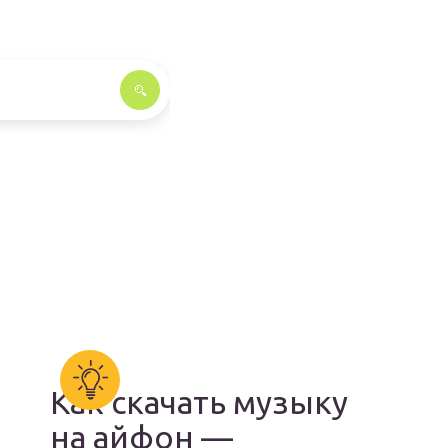
Как скачать музыку
на айфон —