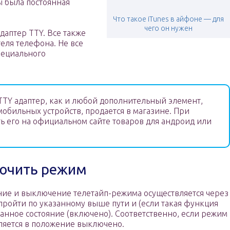
ы была постоянная
Что такое iTunes в айфоне — для
чего он нужен
даптер TTY. Все также
еля телефона. Не все
специального
TY адаптер, как и любой дополнительный элемент,
обильных устройств, продается в магазине. При
ь его на официальном сайте товаров для андроид или
лючить режим
ние и выключение телетайп-режима осуществляется через
пройти по указанному выше пути и (если такая функция
ванное состояние (включено). Соответственно, если режим
ляется в положение выключено.