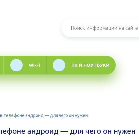
н-журнал про
мационные
логии
WI-FI
ПК И НОУТБУКИ
 в телефоне андроид — для чего он нужен
елефоне андроид — для чего он нужен