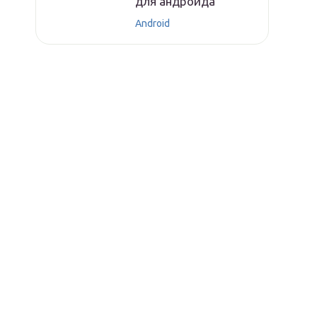
для андроида
Android