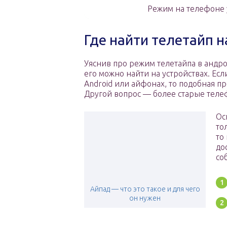
Режим на телефоне у
Где найти телетайп 
Уяснив про режим телетайпа в андрои
его можно найти на устройствах. Ес
Android или айфонах, то подобная п
Другой вопрос — более старые телеф
Ос
то
то
до
со
Айпад — что это такое и для чего
он нужен