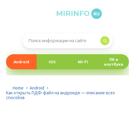
MIRINFO
RU
Онлайн-журнал про информационные технологии
ПК и
Android
IOS
Wi-Fi
ноутбуки
Home
Android
Как открыть ПДФ-файл на андроиде — описание всех
способов