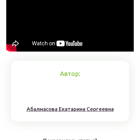
Автор:
Aбaлмaсoвa Eкaтaринa Ceргeeвнa