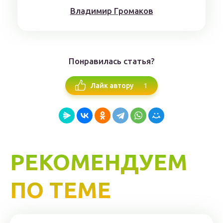
Влaдимиp Гpoмaкoв
Понравилась статья?
1
Лайк автору
РЕКОМЕНДУЕМ
ПО ТЕМЕ