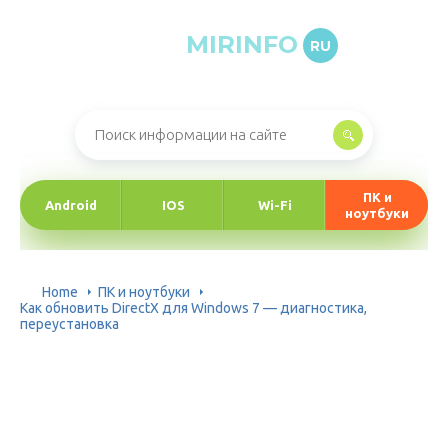
MIRINFO
RU
Онлайн-журнал про информационные технологии
ПК и
Android
IOS
Wi-Fi
ноутбуки
Home
ПК и ноутбуки
Как обновить DirectX для Windows 7 — диагностика,
переустановка