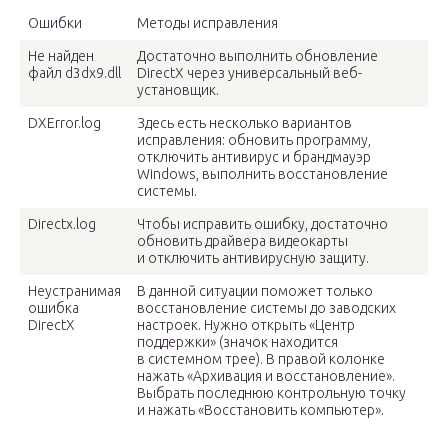
Ошибки
Методы исправления
Не найден
Достаточно выполнить обновление
файл d3dx9.dll
DirectX через универсальный веб-
установщик.
DXError.log
Здесь есть несколько вариантов
исправления: обновить программу,
отключить антивирус и брандмауэр
Windows, выполнить восстановление
системы.
Directx.log
Чтобы исправить ошибку, достаточно
обновить драйвера видеокарты
и отключить антивирусную защиту.
Неустранимая
В данной ситуации поможет только
ошибка
восстановление системы до заводских
DirectX
настроек. Нужно открыть «Центр
поддержки» (значок находится
в системном трее). В правой колонке
нажать «Архивация и восстановление».
Выбрать последнюю контрольную точку
и нажать «Восстановить компьютер».