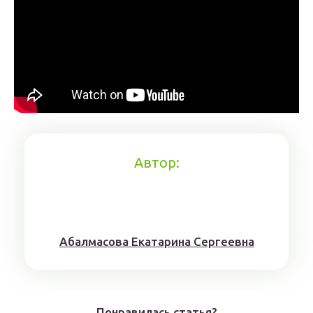
Автор:
Aбaлмaсoвa Eкaтaринa Ceргeeвнa
Понравилась статья?