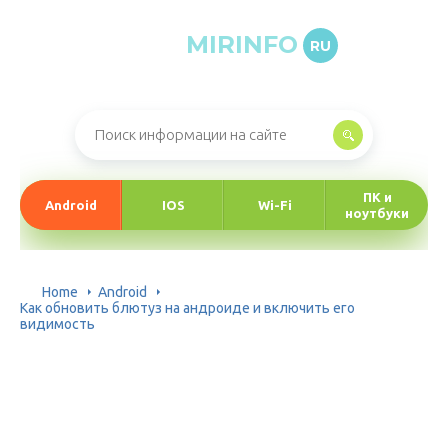
MIRINFO
RU
Онлайн-журнал про информационные технологии
ПК и
Android
IOS
Wi-Fi
ноутбуки
Home
Android
Как обновить блютуз на андроиде и включить его
видимость