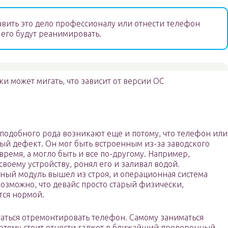
вить это дело профессионалу или отнести телефон
 его будут реанимировать.
и может мигать, что зависит от версии ОС
 подобного рода возникают еще и потому, что телефон или
ый дефект. Он мог быть встроенным из-за заводского
время, а могло быть и все по-другому. Например,
воему устройству, ронял его и заливал водой.
жный модуль вышел из строя, и операционная система
возможно, что девайс просто старый физически,
тся нормой.
таться отремонтировать телефон. Самому заниматься
оэтому стоит отнести гаджет в ближайший проверенный