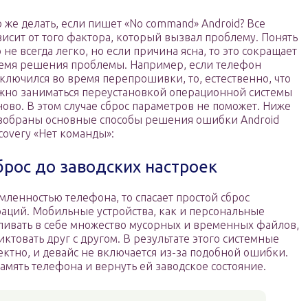
о же делать, если пишет «No command» Android? Все
висит от того фактора, который вызвал проблему. Понять
о не всегда легко, но если причина ясна, то это сокращает
емя решения проблемы. Например, если телефон
ключился во время перепрошивки, то, естественно, что
жно заниматься переустановкой операционной системы
ново. В этом случае сброс параметров не поможет. Ниже
зобраны основные способы решения ошибки Android
covery «Нет команды»:
брос до заводских настроек
ленностью телефона, то спасает простой сброс
аций. Мобильные устройства, как и персональные
ивать в себе множество мусорных и временных файлов,
ктовать друг с другом. В результате этого системные
ктно, и девайс не включается из-за подобной ошибки.
память телефона и вернуть ей заводское состояние.