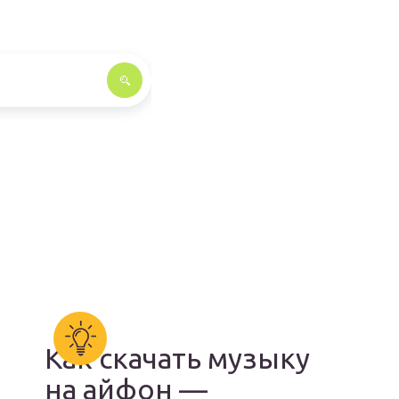
Как скачать музыку
на айфон —