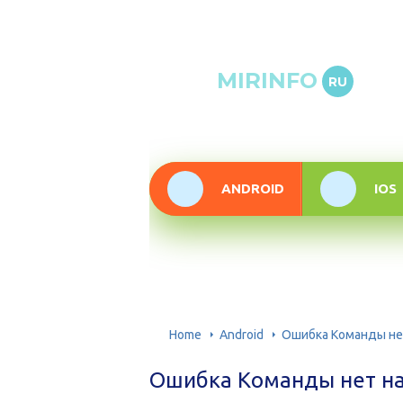
Онлай
MIRINFO
RU
инфор
техно
ANDROID
IOS
Home
Android
Ошибка Команды нет
Ошибка Команды нет на