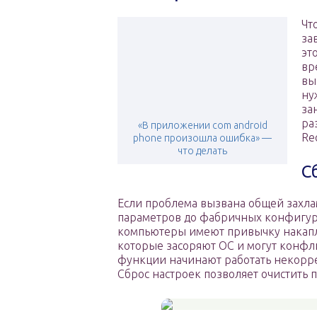
Чт
за
эт
вр
вы
ну
за
ра
«В приложении com android
Re
phone произошла ошибка» —
что делать
С
Если проблема вызвана общей захлам
параметров до фабричных конфигур
компьютеры имеют привычку накапл
которые засоряют ОС и могут конфли
функции начинают работать некорре
Сброс настроек позволяет очистить 