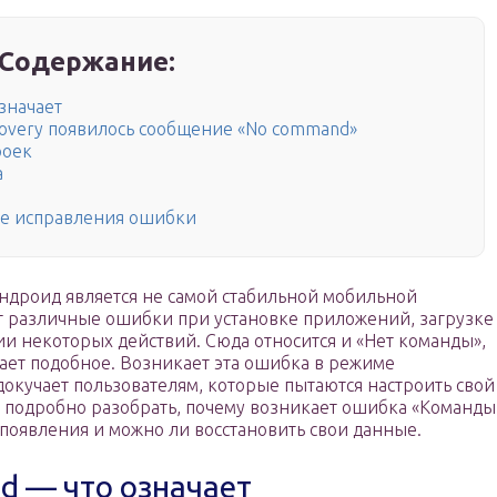
Содержание:
значает
ecovery появилось сообщение «No command»
роек
а
ле исправления ошибки
ндроид является не самой стабильной мобильной
т различные ошибки при установке приложений, загрузке
и некоторых действий. Сюда относится и «Нет команды»,
ает подобное. Возникает эта ошибка в режиме
 докучает пользователям, которые пытаются настроить свой
о подробно разобрать, почему возникает ошибка «Команды
ее появления и можно ли восстановить свои данные.
d — что означает