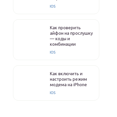
IOS
Как проверить
айфон на прослушку
— коды и
комбинации
IOS
Как включить и
настроить режим
модема на iPhone
IOS