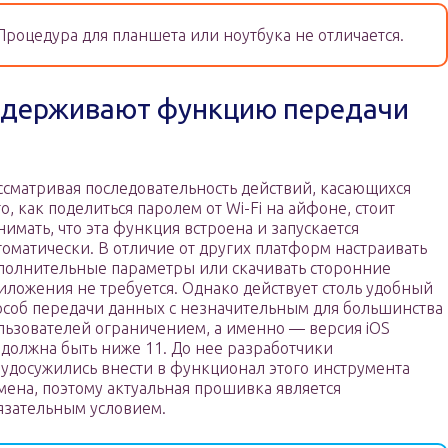
роцедура для планшета или ноутбука не отличается.
оддерживают функцию передачи
ссматривая последовательность действий, касающихся
го, как поделиться паролем от Wi-Fi на айфоне, стоит
нимать, что эта функция встроена и запускается
томатически. В отличие от других платформ настраивать
полнительные параметры или скачивать сторонние
иложения не требуется. Однако действует столь удобный
особ передачи данных с незначительным для большинства
льзователей ограничением, а именно — версия iOS
 должна быть ниже 11. До нее разработчики
 удосужились внести в функционал этого инструмента
мена, поэтому актуальная прошивка является
язательным условием.