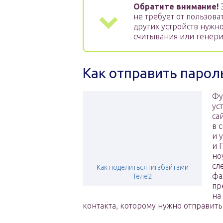
Обратите внимание!
Э
не требует от пользова
других устройств нужн
считывания или генер
Как отправить парол
Фу
ус
са
в 
и 
и 
но
сл
Как поделиться гигабайтами
фа
Теле2
пр
на
контакта, которому нужно отправит