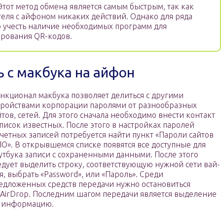
тот метод обмена является самым быстрым, так как
теля с айфоном никаких действий. Однако для ряда
о учесть наличие необходимых программ для
ирования QR-кодов.
ь с макбука на айфон
нкционал макбука позволяет делиться с другими
тройствами корпорации паролями от разнообразных
йтов, сетей. Для этого сначала необходимо внести контакт
список известных. После этого в настройках паролей
учетных записей потребуется найти пункт «Пароли сайтов
ПО». В открывшемся списке появятся все доступные для
утбука записи с сохраненными данными. После этого
едует выделить строку, соответствующую нужной сети вай-
я, выбрать «Password», или «Пароль». Среди
едложенных средств передачи нужно остановиться
 AirDrop. Последним шагом передачи является выделение
ь информацию.