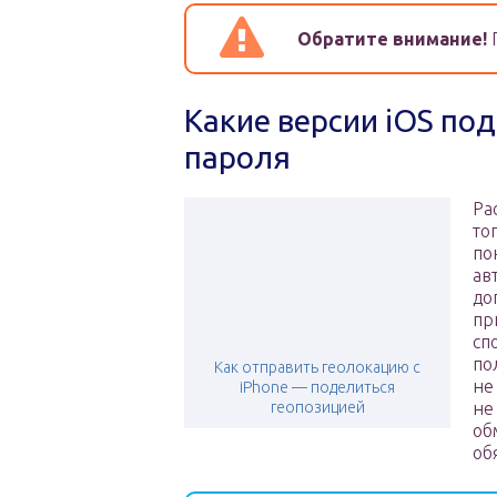
Обратите внимание!
П
Какие версии iOS п
пароля
Ра
то
по
ав
до
пр
сп
по
Как отправить геолокацию с
не
iPhone — поделиться
геопозицией
не
об
об