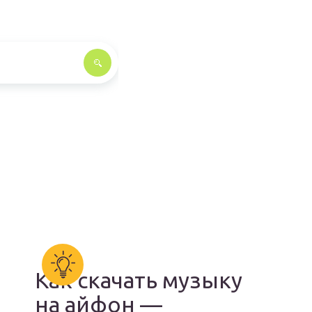
Как скачать музыку
на айфон —