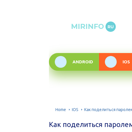
Онлай
MIRINFO
RU
инфор
техно
ANDROID
IOS
Home
IOS
Как поделиться паролем 
Как поделиться паролем 