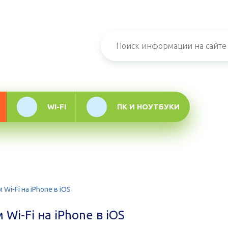
н-журнал про
мационные
логии
WI-FI
ПК И НОУТБУКИ
Wi-Fi на iPhone в iOS
Wi-Fi на iPhone в iOS