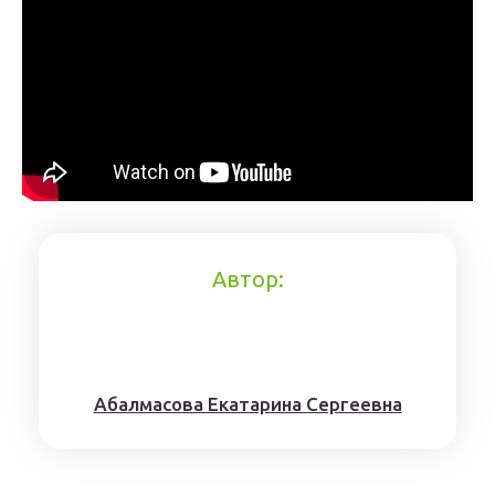
Автор:
Aбaлмaсoвa Eкaтaринa Ceргeeвнa