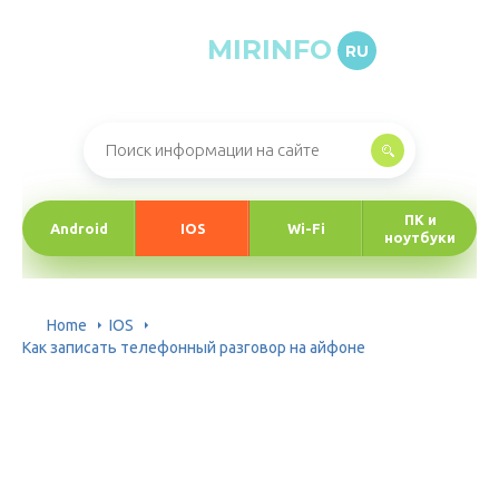
MIRINFO
RU
Онлайн-журнал про информационные технологии
ПК и
Android
IOS
Wi-Fi
ноутбуки
Home
IOS
Как записать телефонный разговор на айфоне