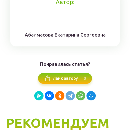
Автор:
Aбaлмaсoвa Eкaтaринa Ceргeeвнa
Понравилась статья?
0
Лайк автору
РЕКОМЕНДУЕМ