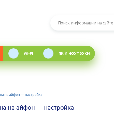
н-журнал про
мационные
логии
WI-FI
ПК И НОУТБУКИ
ана на айфон — настройка
ана на айфон — настройка