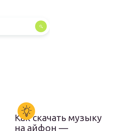
Как скачать музыку
на айфон —