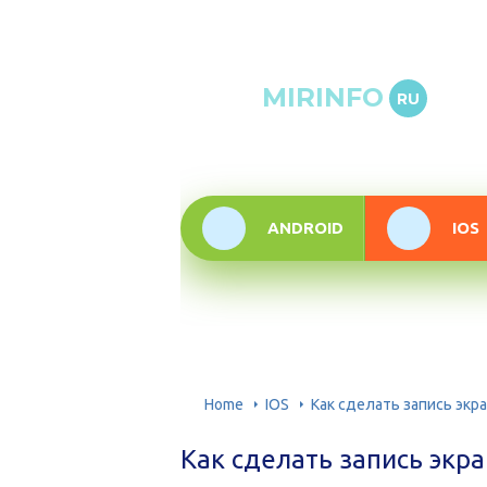
Онлай
MIRINFO
RU
инфор
техно
ANDROID
IOS
Home
IOS
Как сделать запись экр
Как сделать запись экр