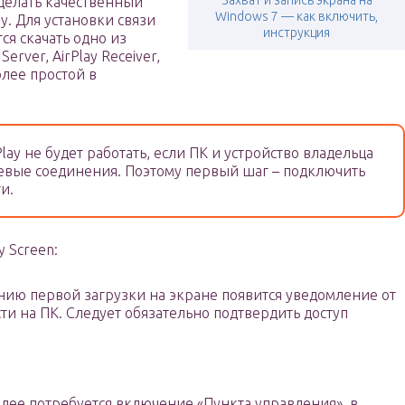
Захват и запись экрана на
делать качественный
Windows 7 — как включить,
. Для установки связи
инструкция
ся скачать одно из
erver, AirPlay Receiver,
олее простой в
lay не будет работать, если ПК и устройство владельца
евые соединения. Поэтому первый шаг – подключить
и.
y Screen:
анию первой загрузки на экране появится уведомление от
и на ПК. Следует обязательно подтвердить доступ
алее потребуется включение «Пункта управления», в