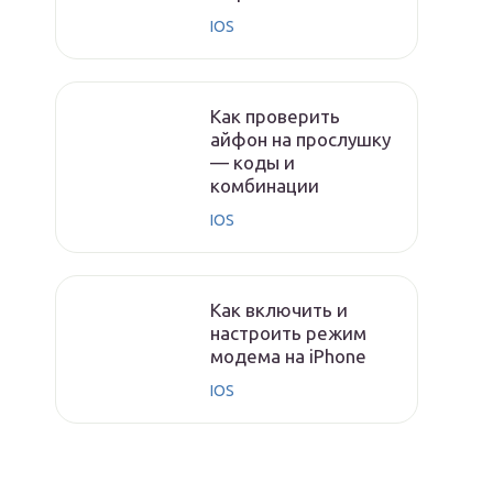
IOS
Как проверить
айфон на прослушку
— коды и
комбинации
IOS
Как включить и
настроить режим
модема на iPhone
IOS