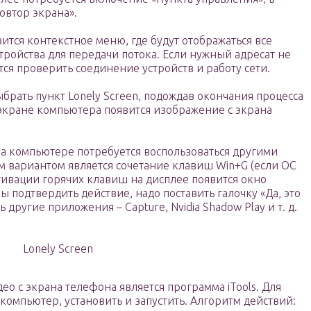
овтор экрана».
ится контекстное меню, где будут отображаться все
ройства для передачи потока. Если нужный адресат не
тся проверить соединение устройств и работу сети.
брать пункт Lonely Screen, подождав окончания процесса
 экране компьютера появится изображение с экрана
а компьютере потребуется воспользоваться другими
 вариантом является сочетание клавиш Win+G (если ОС
тивации горячих клавиш на дисплее появится окно
ы подтвердить действие, надо поставить галочку «Да, это
 другие приложения – Capture, Nvidia Shadow Play и т. д.
Lonely Screen
о с экрана телефона является программа iTools. Для
й компьютер, установить и запустить. Алгоритм действий: