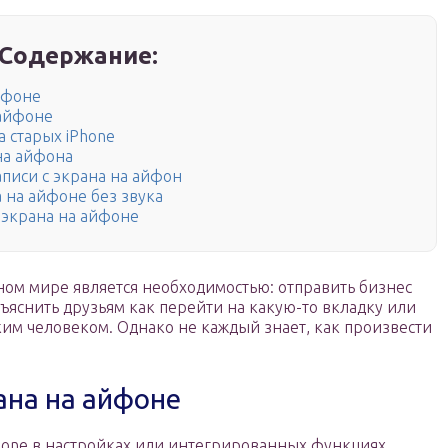
Содержание:
йфоне
 айфоне
а старых iPhone
на айфона
писи с экрана на айфон
а на айфоне без звука
 экрана на айфоне
ном мире является необходимостью: отправить бизнес
ъяснить друзьям как перейти на какую-то вкладку или
ким человеком. Однако не каждый знает, как произвести
ана на айфоне
hone в настройках или интегрированных функциях