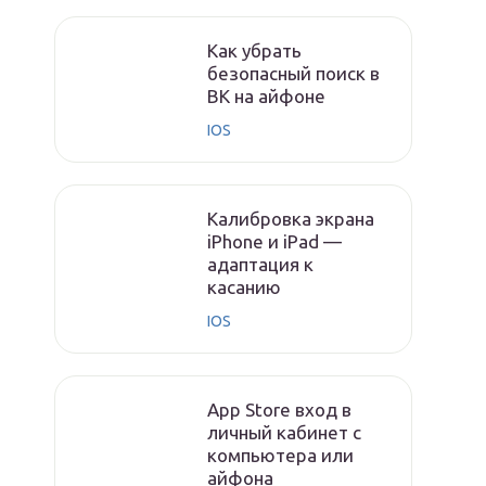
Как убрать
безопасный поиск в
ВК на айфоне
IOS
Калибровка экрана
iPhone и iPad —
адаптация к
касанию
IOS
App Store вход в
личный кабинет с
компьютера или
айфона