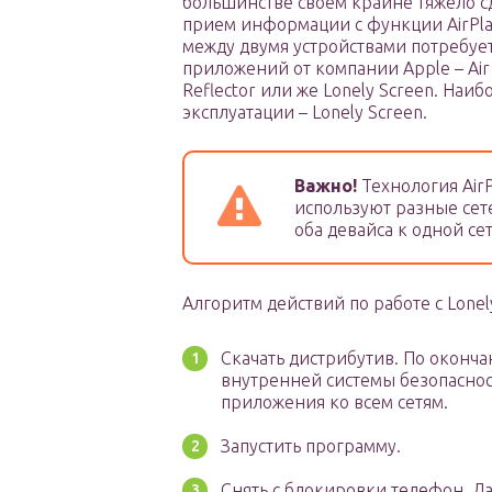
большинстве своем крайне тяжело с
прием информации с функции AirPlay
между двумя устройствами потребует
приложений от компании Apple – Air S
Reflector или же Lonely Screen. Наиб
эксплуатации – Lonely Screen.
Важно!
Технология AirP
используют разные сет
оба девайса к одной сет
Алгоритм действий по работе с Lonel
Скачать дистрибутив. По оконч
внутренней системы безопасност
приложения ко всем сетям.
Запустить программу.
Снять с блокировки телефон. Д