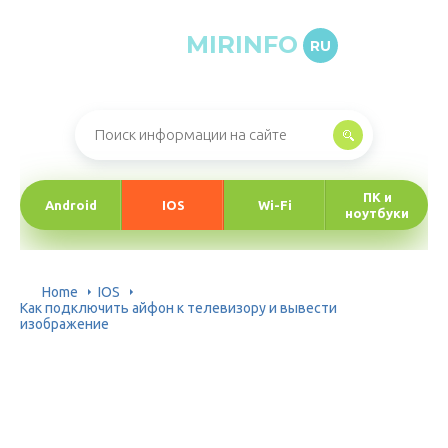
MIRINFO
RU
Онлайн-журнал про информационные технологии
ПК и
Android
IOS
Wi-Fi
ноутбуки
Home
IOS
Как подключить айфон к телевизору и вывести
изображение