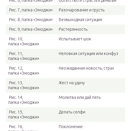
Рис. 6, папка «Эмоджи»
Богатство и страсть к деньгам
Рис. 7, папка «Эмоджи»
Разочарование и грусть
Рис. 8, папка «Эмоджи»
Безвыходная ситуация
Рис. 9, папка «Эмоджи»
Растерянность
Рис. 10,
Испытывает шок
папка «Эмоджи»
Рис. 11,
Неловкая ситуация или конфуз
папка «Эмоджи»
Рис. 12,
Неожиданная новость, страх
папка «Эмоджи»
Рис. 13,
Жест на удачу
папка «Эмоджи»
Рис. 14,
Молитва или дай пять
папка «Эмоджи»
Рис. 15,
Делать селфи
папка «Эмоджи»
Рис. 16,
Поклонение