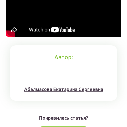
Автор:
Aбaлмaсoвa Eкaтaринa Ceргeeвнa
Понравилась статья?