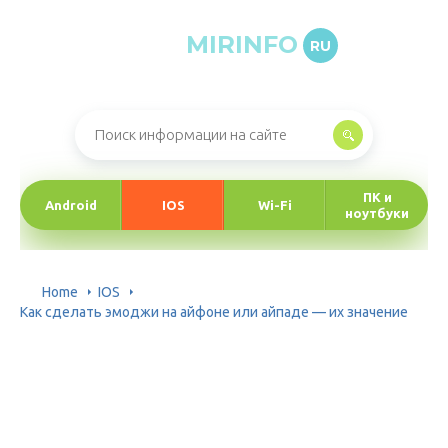
MIRINFO
RU
Онлайн-журнал про информационные технологии
ПК и
Android
IOS
Wi-Fi
ноутбуки
Home
IOS
Как сделать эмоджи на айфоне или айпаде — их значение