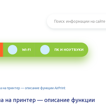
н-журнал про
мационные
логии
WI-FI
ПК И НОУТБУКИ
а на принтер — описание функции AirPrint
на на принтер — описание функции