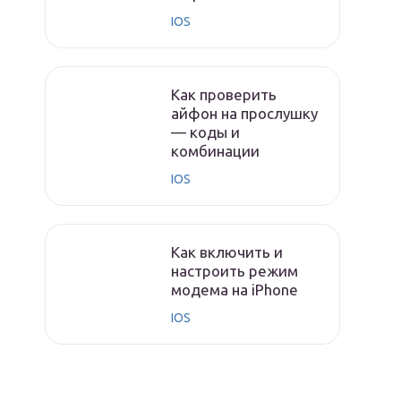
IOS
Как проверить
айфон на прослушку
— коды и
комбинации
IOS
Как включить и
настроить режим
модема на iPhone
IOS