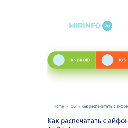
Онлай
MIRINFO
RU
инфор
техно
ANDROID
IOS
Home
IOS
Как распечатать с айфон
Как распечатать с айфо