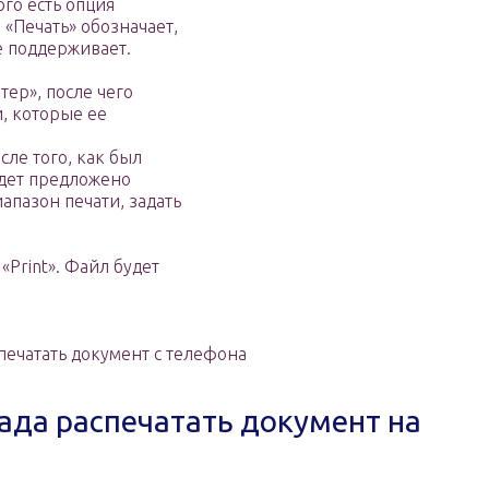
го есть опция
 «Печать» обозначает,
е поддерживает.
ер», после чего
и, которые ее
сле того, как был
удет предложено
апазон печати, задать
«Print». Файл будет
печатать документ с телефона
пада распечатать документ на