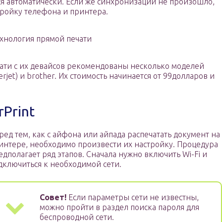
ся автоматически. Если же синхронизации не произошло,
тройку телефона и принтера.
хнология прямой печати
чати с их девайсов рекомендованы несколько моделей
rjet) и brother. Их стоимость начинается от 99долларов и
Print
ред тем, как с айфона или айпада распечатать документ на
интере, необходимо произвести их настройку. Процедура
едполагает ряд этапов. Сначала нужно включить Wi-Fi и
дключиться к необходимой сети.
Совет!
Если параметры сети не известны,
можно пройти в раздел поиска пароля для
беспроводной сети.