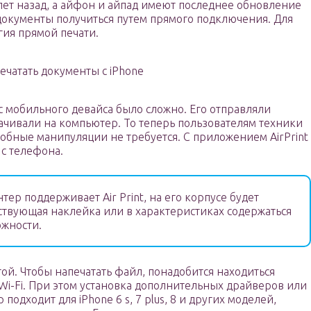
лет назад, а айфон и айпад имеют последнее обновление
документы получиться путем прямого подключения. Для
огия прямой печати.
ечатать документы с iPhone
с мобильного девайса было сложно. Его отправляли
ачивали на компьютер. То теперь пользователям техники
добные манипуляции не требуется. С приложением AirPrint
 с телефона.
тер поддерживает Air Print, на его корпусе будет
тствующая наклейка или в характеристиках содержаться
жности.
той. Чтобы напечатать файл, понадобится находиться
Wi-Fi. При этом установка дополнительных драйверов или
подходит для iPhone 6 s, 7 plus, 8 и других моделей,