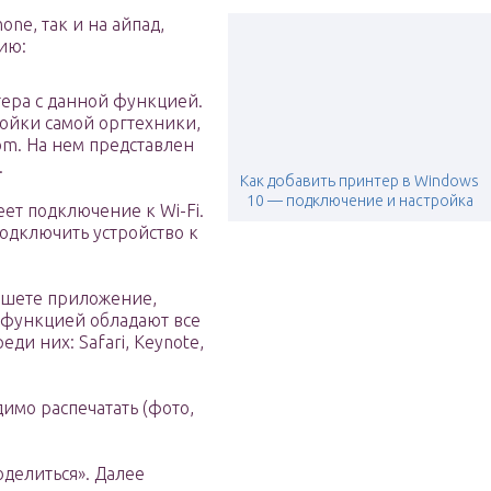
one, так и на айпад,
ию:
ера с данной функцией.
ройки самой оргтехники,
com. На нем представлен
.
Как добавить принтер в Windows
10 — подключение и настройка
еет подключение к Wi-Fi.
одключить устройство к
ншете приложение,
 функцией обладают все
ди них: Safari, Keynote,
имо распечатать (фото,
делиться». Далее