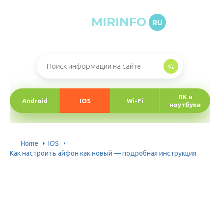
MIRINFO
RU
Онлайн-журнал про информационные технологии
ПК и
Android
IOS
Wi-Fi
ноутбуки
Home
IOS
Как настроить айфон как новый — подробная инструкция