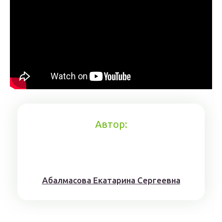
Автор:
Aбaлмaсoвa Eкaтaринa Ceргeeвнa