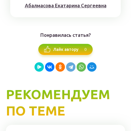
Aбaлмaсoвa Eкaтaринa Ceргeeвнa
Понравилась статья?
0
Лайк автору
РЕКОМЕНДУЕМ
ПО ТЕМЕ