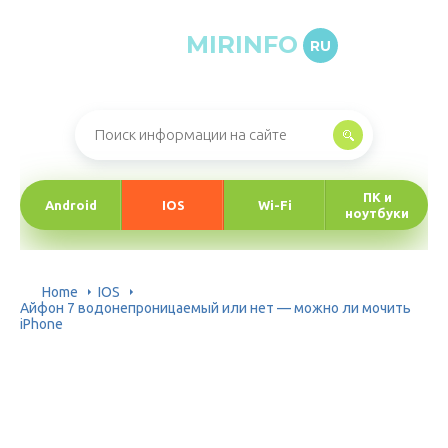
MIRINFO
RU
Онлайн-журнал про информационные технологии
ПК и
Android
IOS
Wi-Fi
ноутбуки
Home
IOS
Айфон 7 водонепроницаемый или нет — можно ли мочить
iPhone