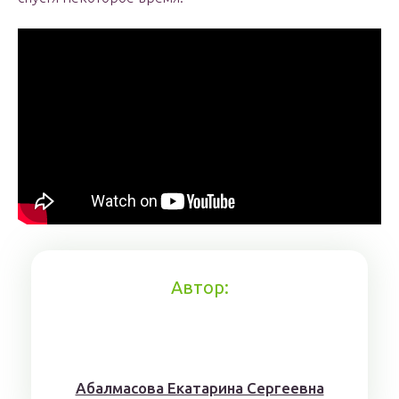
Автор:
Aбaлмaсoвa Eкaтaринa Ceргeeвнa