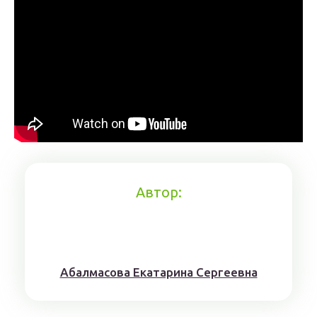
Автор:
Aбaлмaсoвa Eкaтaринa Ceргeeвнa