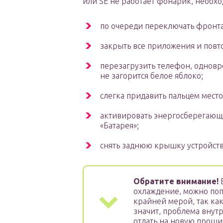
или SE не работает фонарик, необх
по очереди переключать фронт
закрыть все приложения и повт
перезагрузить телефон, одновр
не загорится белое яблоко;
слегка придавить пальцем место
активировать энергосберегающ
«Батарея»;
снять заднюю крышку устройств
Обратите внимание!
охлаждение, можно попр
крайней мерой, так как
значит, проблема внут
отдать на новую прошив