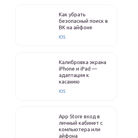
Как убрать
безопасный поиск в
ВК на айфоне
IOS
Калибровка экрана
iPhone и iPad —
адаптация к
касанию
IOS
App Store вход в
личный кабинет с
компьютера или
айфона