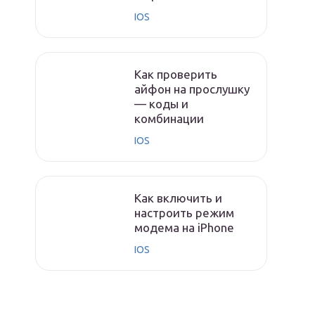
IOS
Как проверить
айфон на прослушку
— коды и
комбинации
IOS
Как включить и
настроить режим
модема на iPhone
IOS