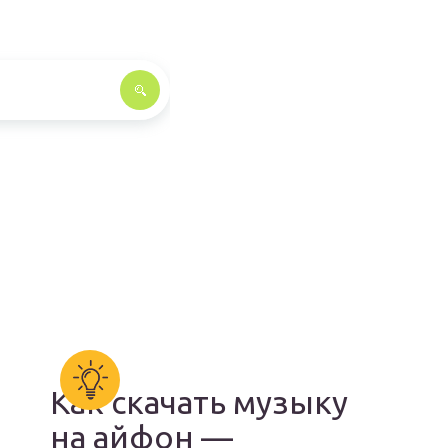
Как скачать музыку
на айфон —