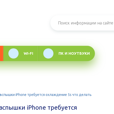
н-журнал про
мационные
логии
WI-FI
ПК И НОУТБУКИ
вспышки iPhone требуется охлаждение 5s что делать
вспышки iPhone требуется