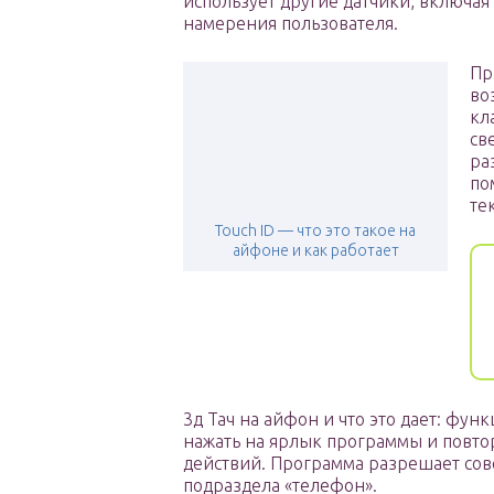
использует другие датчики, включая
намерения пользователя.
Пр
во
кл
св
ра
по
те
Touch ID — что это такое на
айфоне и как работает
3д Тач на айфон и что это дает: фун
нажать на ярлык программы и повт
действий. Программа разрешает сов
подраздела «телефон».