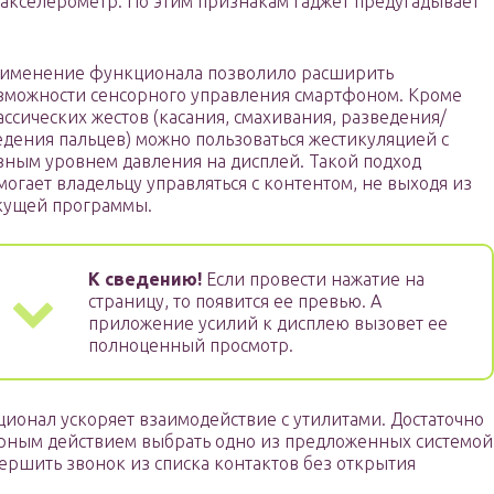
 акселерометр. По этим признакам гаджет предугадывает
именение функционала позволило расширить
зможности сенсорного управления смартфоном. Кроме
ассических жестов (касания, смахивания, разведения/
едения пальцев) можно пользоваться жестикуляцией с
зным уровнем давления на дисплей. Такой подход
могает владельцу управляться с контентом, не выходя из
кущей программы.
К сведению!
Если провести нажатие на
страницу, то появится ее превью. А
приложение усилий к дисплею вызовет ее
полноценный просмотр.
кционал ускоряет взаимодействие с утилитами. Достаточно
орным действием выбрать одно из предложенных системой
ершить звонок из списка контактов без открытия