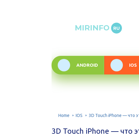
Онлай
MIRINFO
RU
инфор
техно
ANDROID
IOS
Home
IOS
3D Touch iPhone — что э
3D Touch iPhone — что э