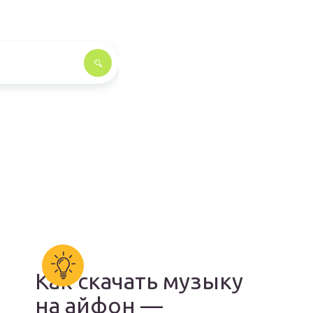
Как скачать музыку
на айфон —