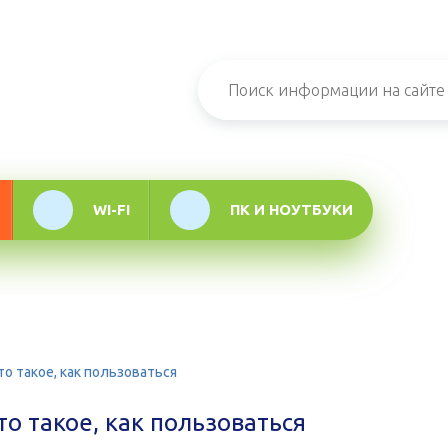
н-журнал про
мационные
логии
WI-FI
ПК И НОУТБУКИ
то такое, как пользоваться
то такое, как пользоваться