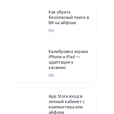
Как убрать
безопасный поиск в
ВК на айфоне
IOS
Калибровка экрана
iPhone и iPad —
адаптация к
касанию
IOS
App Store вход в
личный кабинет с
компьютера или
айфона