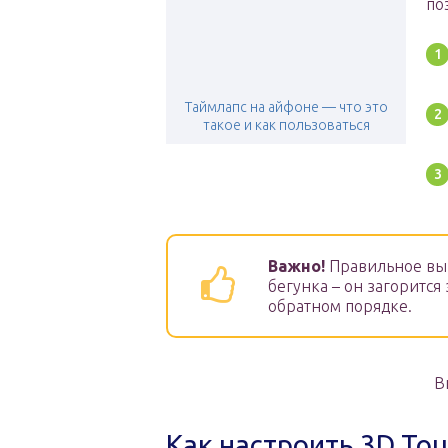
по
Таймлапс на айфоне — что это
такое и как пользоваться
Важно!
Правильное вып
бегунка – он загоритс
обратном порядке.
В
Как настроить 3D Tou