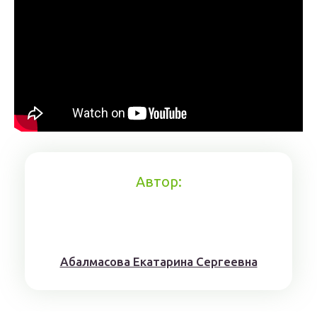
Автор:
Aбaлмaсoвa Eкaтaринa Ceргeeвнa