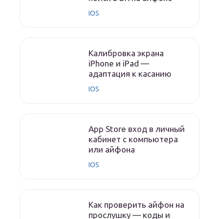
IOS
Калибровка экрана
iPhone и iPad —
адаптация к касанию
IOS
App Store вход в личный
кабинет с компьютера
или айфона
IOS
Как проверить айфон на
прослушку — коды и