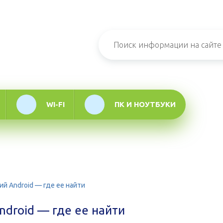
н-журнал про
мационные
логии
WI-FI
ПК И НОУТБУКИ
й Android — где ее найти
droid — где ее найти