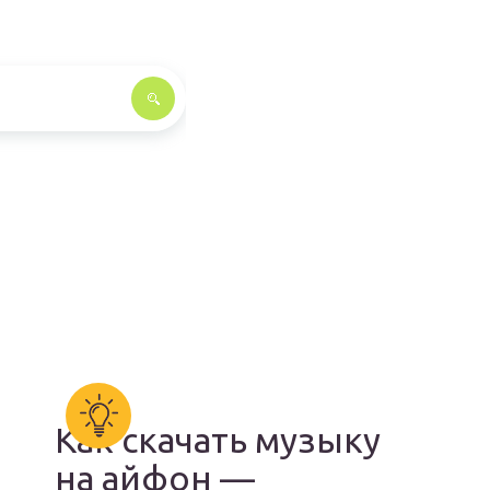
Как скачать музыку
на айфон —