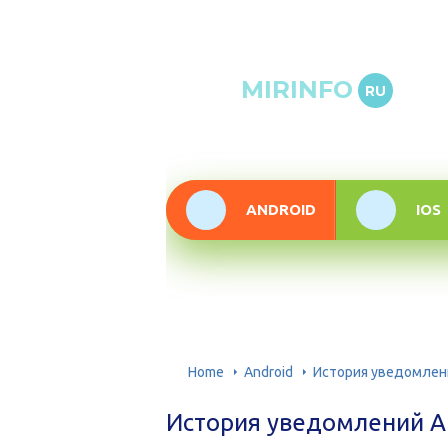
Онлай
MIRINFO
RU
инфор
техно
ANDROID
IOS
Home
Android
История уведомлени
История уведомлений An