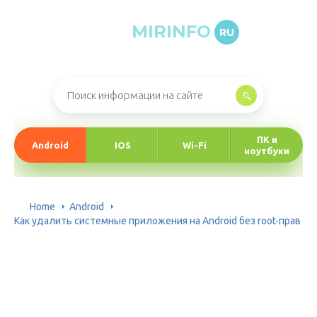
MIRINFO
RU
Онлайн-журнал про информационные технологии
ПК и
Android
IOS
Wi-Fi
ноутбуки
Home
Android
Как удалить системные приложения на Android без root-прав