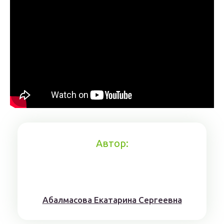
Автор:
Aбaлмaсoвa Eкaтaринa Ceргeeвнa