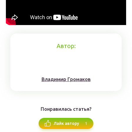
Автор:
Влaдимиp Гpoмaкoв
Понравилась статья?
1
Лайк автору