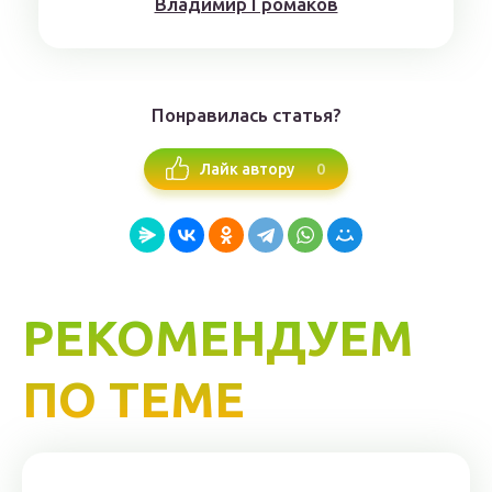
Влaдимиp Гpoмaкoв
Понравилась статья?
0
Лайк автору
РЕКОМЕНДУЕМ
ПО ТЕМЕ