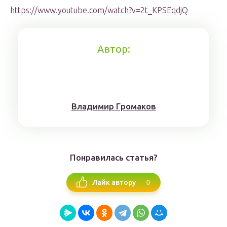
https://www.youtube.com/watch?v=2t_KPSEqdjQ
Автор:
Влaдимиp Гpoмaкoв
Понравилась статья?
0
Лайк автору