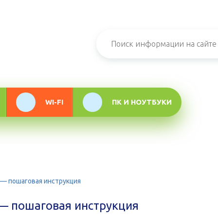
н-журнал про
мационные
логии
WI-FI
ПК И НОУТБУКИ
i — пошаговая инструкция
i — пошаговая инструкция