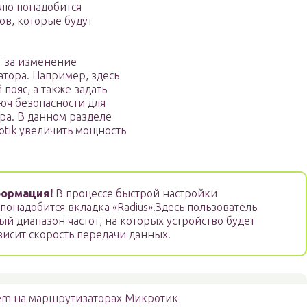
елю понадобится
ов, которые будут
т за изменение
тора. Например, здесь
пояс, а также задать
люч безопасности для
ера. В данном разделе
rotik увеличить мощность
ормация!
В процессе быстрой настройки
онадобится вкладка «Radius».Здесь пользователь
й диапазон частот, на которых устройство будет
ависит скорость передачи данных.
tem на маршрутизаторах Микротик