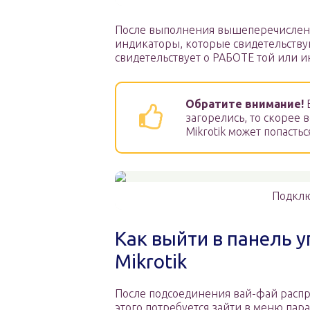
После выполнения вышеперечисленн
индикаторы, которые свидетельству
свидетельствует о РАБОТЕ той или и
Обратите внимание!
Е
загорелись, то скорее 
Mikrotik может попастьс
Подклю
Как выйти в панель 
Mikrotik
После подсоединения вай-фай распре
этого потребуется зайти в меню пара