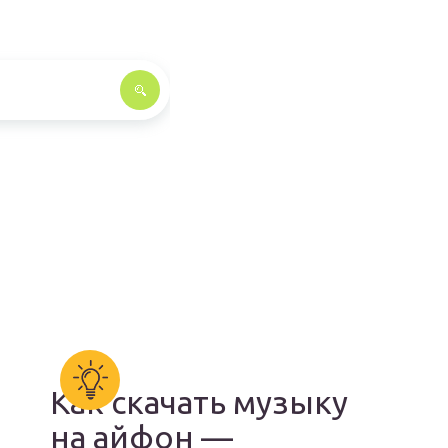
Как скачать музыку
на айфон —