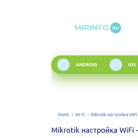
Онлай
MIRINFO
RU
инфор
техно
ANDROID
IOS
Home
Wi-Fi
Mikrotik настройка WiF
Mikrotik настройка WiF