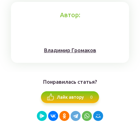
Автор:
Влaдимиp Гpoмaкoв
Понравилась статья?
0
Лайк автору