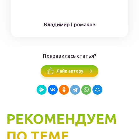
Влaдимиp Гpoмaкoв
Понравилась статья?
0
Лайк автору
РЕКОМЕНДУЕМ
ПО ТЕМЕ