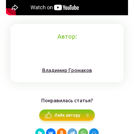
Автор:
Влaдимиp Гpoмaкoв
Понравилась статья?
0
Лайк автору