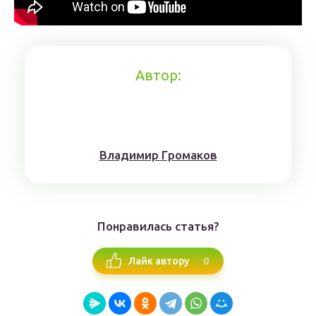
Автор:
Влaдимиp Гpoмaкoв
Понравилась статья?
0
Лайк автору