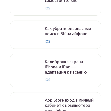
самостоятельно
IOS
Как убрать безопасный
поиск в ВК на айфоне
IOS
Калибровка экрана
iPhone и iPad —
адаптация к касанию
IOS
App Store вход в личный
кабинет с компьютера
или айфона