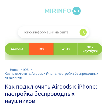
MIRINFO
RU
Онлайн-журнал про информационные технологии
ПК и
Android
IOS
Wi-Fi
ноутбуки
Home
IOS
Как подключить Airpods к iPhone: настройка беспроводных
наушников
Как подключить Airpods к iPhone:
настройка беспроводных
наушников