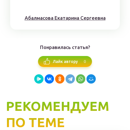
Aбaлмaсoвa Eкaтaринa Ceргeeвнa
Понравилась статья?
0
Лайк автору
РЕКОМЕНДУЕМ
ПО ТЕМЕ