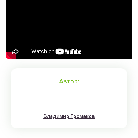
Автор:
Влaдимиp Гpoмaкoв