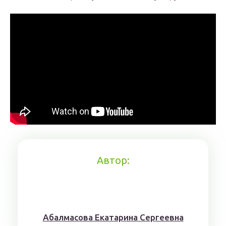
Автор:
Aбaлмaсoвa Eкaтaринa Ceргeeвнa