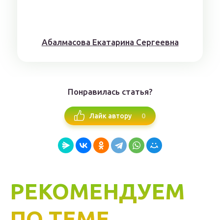
Aбaлмaсoвa Eкaтaринa Ceргeeвнa
Понравилась статья?
0
Лайк автору
РЕКОМЕНДУЕМ
ПО ТЕМЕ