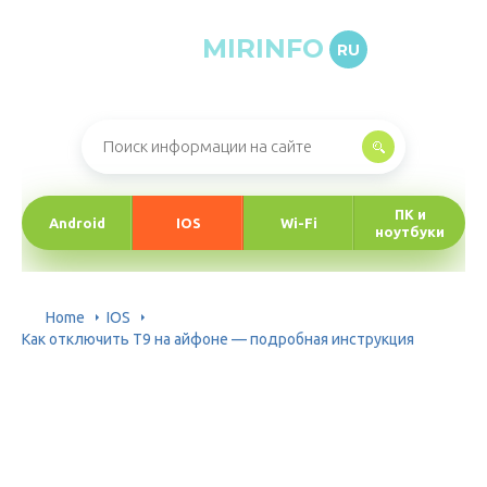
MIRINFO
RU
Онлайн-журнал про информационные технологии
ПК и
Android
IOS
Wi-Fi
ноутбуки
Home
IOS
Как отключить Т9 на айфоне — подробная инструкция