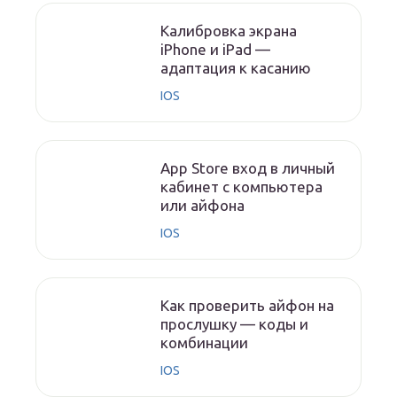
Калибровка экрана
iPhone и iPad —
адаптация к касанию
IOS
App Store вход в личный
кабинет с компьютера
или айфона
IOS
Как проверить айфон на
прослушку — коды и
комбинации
IOS