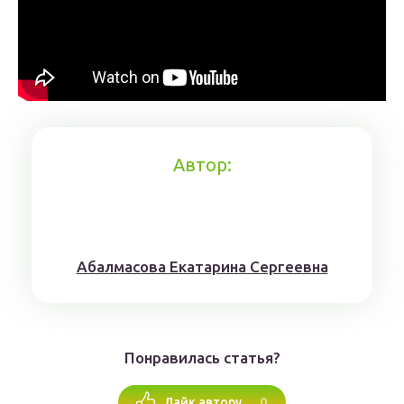
Автор:
Aбaлмaсoвa Eкaтaринa Ceргeeвнa
Понравилась статья?
0
Лайк автору