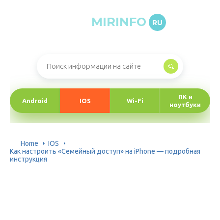
MIRINFO
RU
Онлайн-журнал про информационные технологии
ПК и
Android
IOS
Wi-Fi
ноутбуки
Home
IOS
Как настроить «Семейный доступ» на iPhone — подробная
инструкция