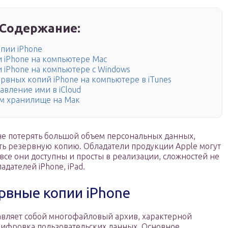
Содержание:
пии iPhone
и iPhone на компьютере Mac
и iPhone на компьютере с Windows
рвных копий iPhone на компьютере в iTunes
авление ими в iCloud
ом хранилище на Мак
не потерять большой объем персональных данных,
ать резервную копию. Обладатели продукции Apple могут
 все они доступны и просты в реализации, сложностей не
дателей iPhone, iPad.
рвные копии iPhone
тавляет собой многофайловый архив, характерной
шифровка пользовательских данных. Основное