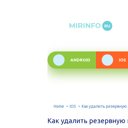
Онлай
MIRINFO
RU
инфор
техно
ANDROID
IOS
Home
IOS
Как удалить резервную 
Как удалить резервную 