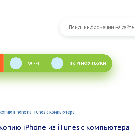
н-журнал про
мационные
логии
WI-FI
ПК И НОУТБУКИ
копию iPhone из iTunes с компьютера
копию iPhone из iTunes с компьютера