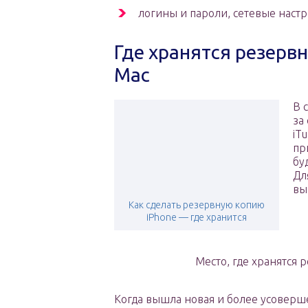
логины и пароли, сетевые настр
Где хранятся резерв
Mac
В 
за
iT
пр
бу
Дл
вы
Как сделать резервную копию
iPhone — где хранится
Место, где хранятся
Когда вышла новая и более усоверше