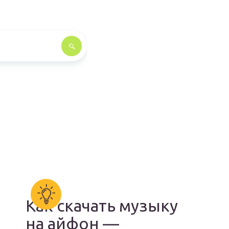
Как скачать музыку
на айфон —