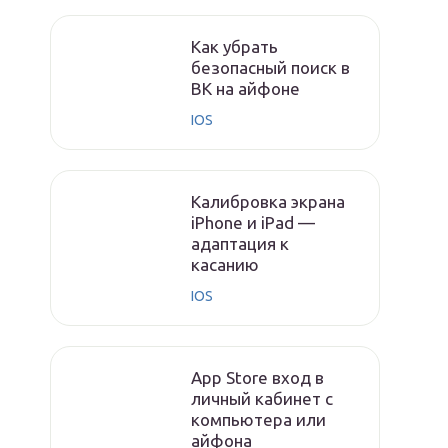
Как убрать
безопасный поиск в
ВК на айфоне
IOS
Калибровка экрана
iPhone и iPad —
адаптация к
касанию
IOS
App Store вход в
личный кабинет с
компьютера или
айфона