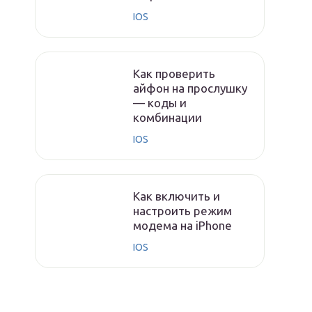
IOS
Как проверить
айфон на прослушку
— коды и
комбинации
IOS
Как включить и
настроить режим
модема на iPhone
IOS