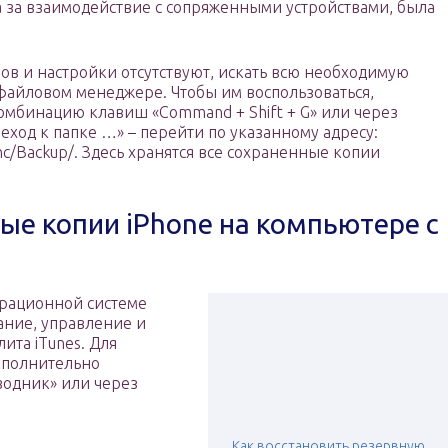
а за взаимодействие с сопряженными устройствами, была
ов и настройки отсутствуют, искать всю необходимую
айловом менеджере. Чтобы им воспользоваться,
мбинацию клавиш «Command + Shift + G» или через
еход к папке …» – перейти по указанному адресу:
ync/Backup/. Здесь хранятся все сохраненные копии
ные копии iPhone на компьютере с
ерационной системе
ание, управление и
ита iTunes. Для
ополнительно
водник» или через
Как восстановить резервную