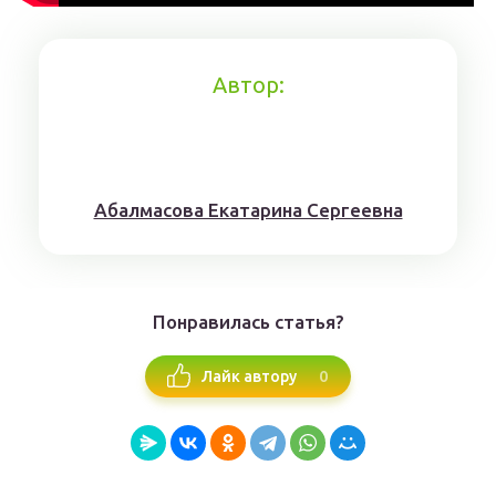
Автор:
Aбaлмaсoвa Eкaтaринa Ceргeeвнa
Понравилась статья?
0
Лайк автору