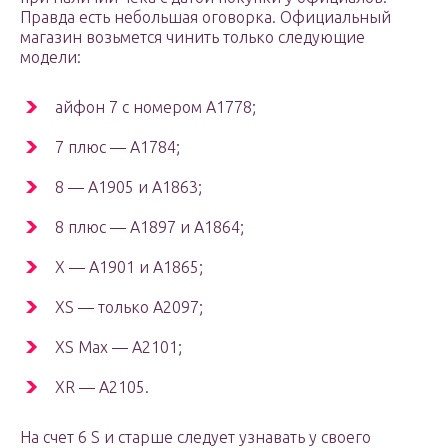
Правда есть небольшая оговорка. Официальный
магазин возьмется чинить только следующие
модели:
айфон 7 с номером A1778;
7 плюс — A1784;
8 — A1905 и A1863;
8 плюс — A1897 и A1864;
X — A1901 и A1865;
XS — только A2097;
XS Max — A2101;
XR — A2105.
На счет 6 S и старше следует узнавать у своего