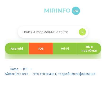
MIRINFO
RU
Онлайн-журнал про информационные технологии
ПК и
Android
IOS
Wi-Fi
ноутбуки
Home
IOS
Айфон РосТест — что это значит, подробная информация