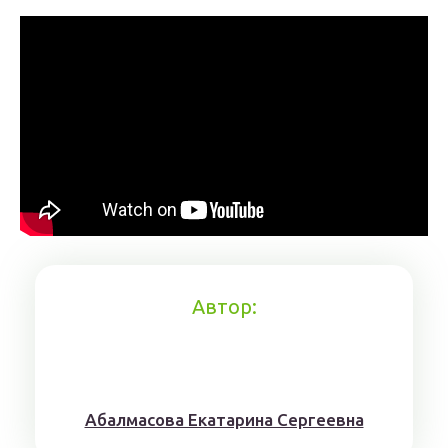
Автор:
Aбaлмaсoвa Eкaтaринa Ceргeeвнa