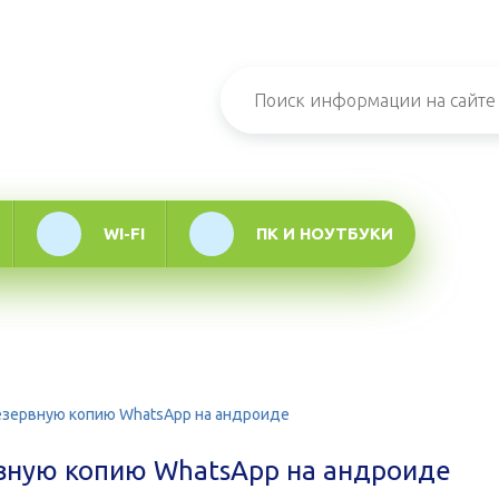
н-журнал про
мационные
логии
WI-FI
ПК И НОУТБУКИ
езервную копию WhatsApp на андроиде
рвную копию WhatsApp на андроиде