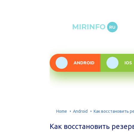
Онлай
MIRINFO
RU
инфор
техно
ANDROID
IOS
Home
Android
Как восстановить р
Как восстановить резе