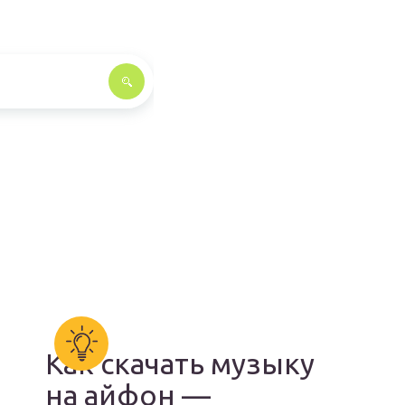
Как скачать музыку
на айфон —