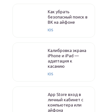
Как убрать
безопасный поиск в
ВК на айфоне
IOS
Калибровка экрана
iPhone и iPad —
адаптация к
касанию
IOS
App Store вход в
личный кабинет с
компьютера или
айфона