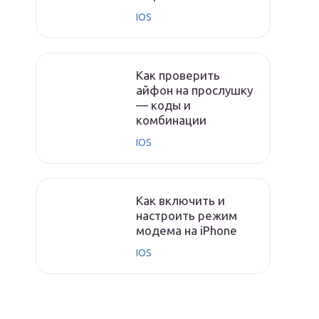
IOS
Как проверить
айфон на прослушку
— коды и
комбинации
IOS
Как включить и
настроить режим
модема на iPhone
IOS