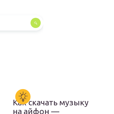
Как скачать музыку
на айфон —