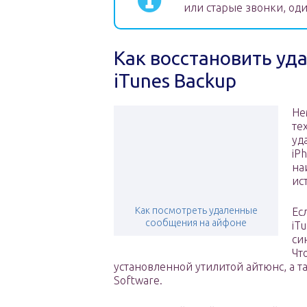
или старые звонки, оди
Как восстановить уд
iTunes Backup
Не
те
уд
iP
на
ис
Как посмотреть удаленные
Ес
сообщения на айфоне
iT
си
Чт
установленной утилитой айтюнс, а та
Software.