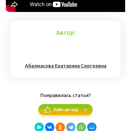
Автор:
Aбaлмaсoвa Eкaтaринa Ceргeeвнa
Понравилась статья?
0
Лайк автору