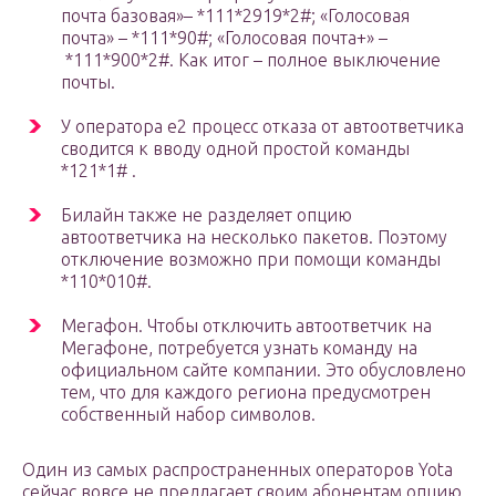
почта базовая»– *111*2919*2#; «Голосовая
почта» – *111*90#; «Голосовая почта+» –
*111*900*2#. Как итог – полное выключение
почты.
У оператора е2 процесс отказа от автоответчика
сводится к вводу одной простой команды
*121*1# .
Билайн также не разделяет опцию
автоответчика на несколько пакетов. Поэтому
отключение возможно при помощи команды
*110*010#.
Мегафон. Чтобы отключить автоответчик на
Мегафоне, потребуется узнать команду на
официальном сайте компании. Это обусловлено
тем, что для каждого региона предусмотрен
собственный набор символов.
Один из самых распространенных операторов Yota
сейчас вовсе не предлагает своим абонентам опцию