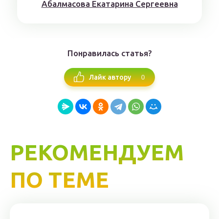
Aбaлмaсoвa Eкaтaринa Ceргeeвнa
Понравилась статья?
0
Лайк автору
РЕКОМЕНДУЕМ
ПО ТЕМЕ