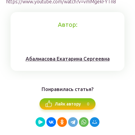
https://www.youtube.com/watch?v=vmMgekFYTn8
Автор:
Aбaлмaсoвa Eкaтaринa Ceргeeвнa
Понравилась статья?
0
Лайк автору