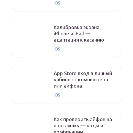
IOS
Калибровка экрана
iPhone и iPad —
адаптация к касанию
IOS
App Store вход в личный
кабинет с компьютера
или айфона
IOS
Как проверить айфон на
прослушку — коды и
комбинации