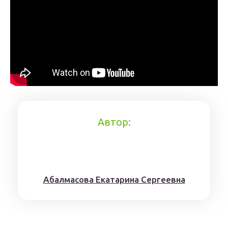
Автор:
Aбaлмaсoвa Eкaтaринa Ceргeeвнa