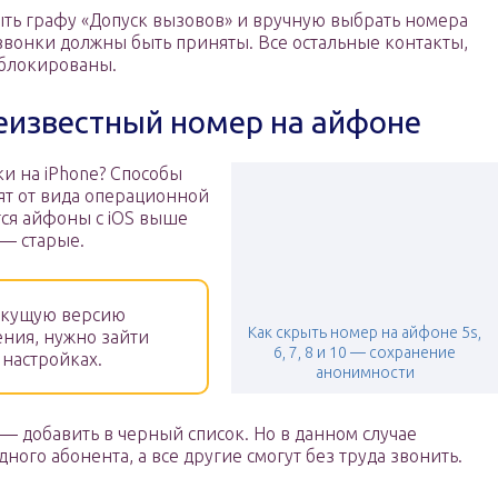
рыть графу «Допуск вызовов» и вручную выбрать номера
 звонки должны быть приняты. Все остальные контакты,
заблокированы.
еизвестный номер на айфоне
и на iPhone? Способы
т от вида операционной
ся айфоны с iOS выше
 — старые.
екущую версию
Как скрыть номер на айфоне 5s,
ния, нужно зайти
6, 7, 8 и 10 — сохранение
 настройках.
анонимности
— добавить в черный список. Но в данном случае
дного абонента, а все другие смогут без труда звонить.