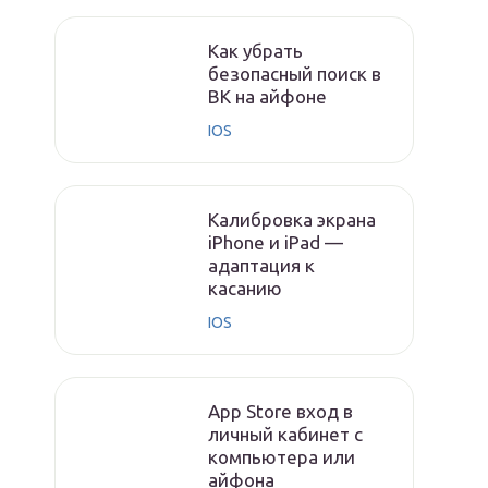
Как убрать
безопасный поиск в
ВК на айфоне
IOS
Калибровка экрана
iPhone и iPad —
адаптация к
касанию
IOS
App Store вход в
личный кабинет с
компьютера или
айфона