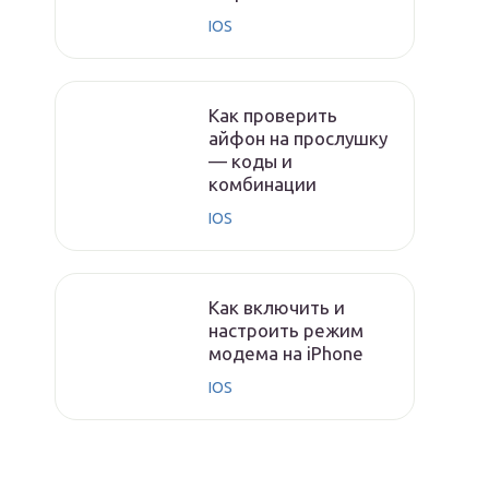
IOS
Как проверить
айфон на прослушку
— коды и
комбинации
IOS
Как включить и
настроить режим
модема на iPhone
IOS