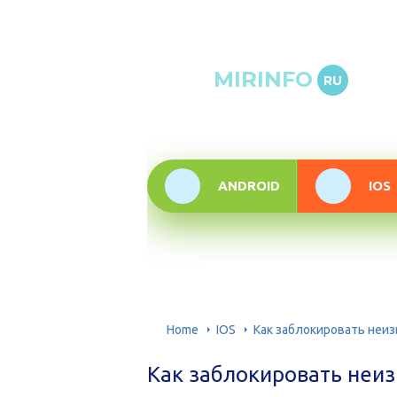
Онлай
MIRINFO
RU
инфор
техно
ANDROID
IOS
Home
IOS
Как заблокировать неи
Как заблокировать неи