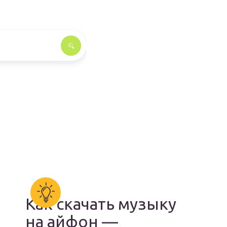
Как скачать музыку
на айфон —