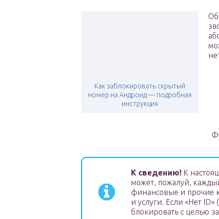
Об
зв
аб
мо
не
Как заблокировать скрытый
номер на Андроид — подробная
инструкция
Ф
К сведению!
К настоя
может, пожалуй, кажды
финансовые и прочие к
и услуги. Если «Нет ID»
блокировать с целью з