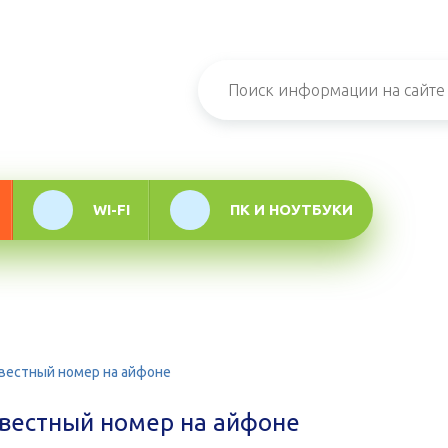
н-журнал про
мационные
логии
WI-FI
ПК И НОУТБУКИ
звестный номер на айфоне
звестный номер на айфоне