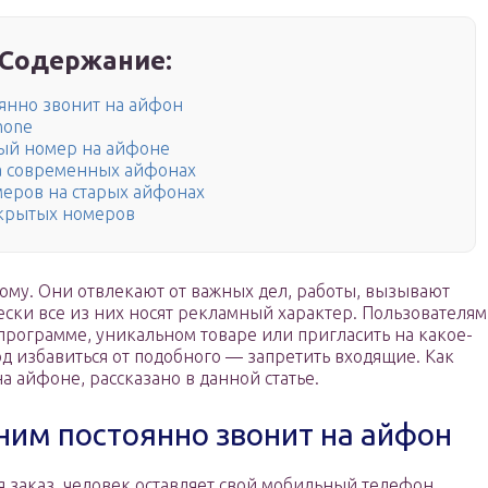
Содержание:
оянно звонит на айфон
hone
ный номер на айфоне
а современных айфонах
еров на старых айфонах
скрытых номеров
ому. Они отвлекают от важных дел, работы, вызывают
ески все из них носят рекламный характер. Пользователям
 программе, уникальном товаре или пригласить на какое-
д избавиться от подобного — запретить входящие. Как
 айфоне, рассказано в данной статье.
оним постоянно звонит на айфон
 заказ, человек оставляет свой мобильный телефон