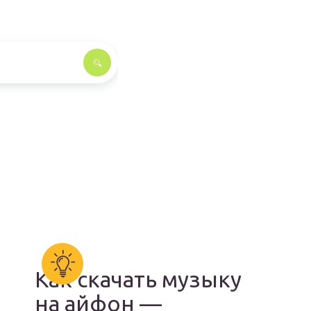
Как скачать музыку
на айфон —