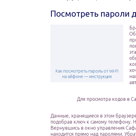
Посмотреть пароли д
Бр
Об
пр
по
эт
об
ко
хо
Как посмотреть пароль от Wi-Fi
на
на айфоне — инструкция
ав
Для просмотра кодов в С
Данные, хранящиеся в этом браузере
подобрав ключ к самому телефону. Н
Вернувшись в окно управления Сафа
находится прямо над паролями. Убра