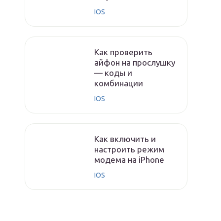
IOS
Как проверить
айфон на прослушку
— коды и
комбинации
IOS
Как включить и
настроить режим
модема на iPhone
IOS