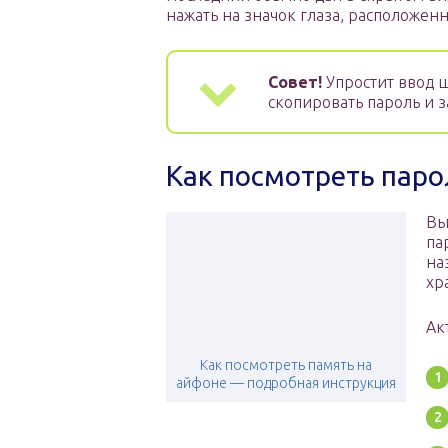
нажать на значок глаза, расположенн
Совет!
Упростит ввод ш
скопировать пароль и з
Как посмотреть паро
Вы
па
на
хр
Ак
Как посмотреть память на
айфоне — подробная инструкция