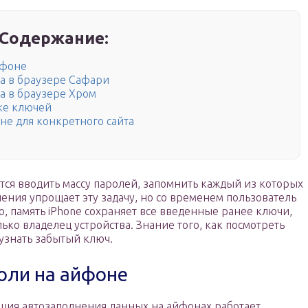
Содержание:
йфоне
а в браузере Сафари
а в браузере Хром
зке ключей
не для конкретного сайта
ся вводить массу паролей, запомнить каждый из которых
ния упрощает эту задачу, но со временем пользователь
ю, память iPhone сохраняет все введенные ранее ключи,
ько владелец устройства. Знание того, как посмотреть
узнать забытый ключ.
оли на айфоне
ция автозаполнения данных на айфонах работает