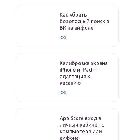
Как убрать
безопасный поиск в
ВК на айфоне
IOS
Калибровка экрана
iPhone и iPad —
адаптация к
касанию
IOS
App Store вход в
личный кабинет с
компьютера или
айфона