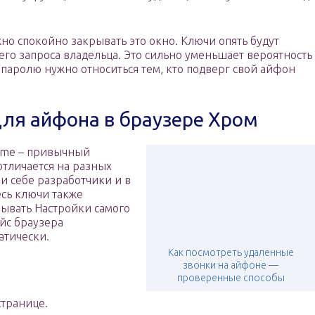
жно спокойно закрывать это окно. Ключи опять будут
го запроса владельца. Это сильно уменьшает вероятность
паролю нужно относиться тем, кто подверг свой айфон
ля айфона в браузере Хром
ome – привычный
отличается на разных
и себе разработчики и в
есь ключи также
рывать Настройки самого
йс браузера
атически.
Как посмотреть удаленные
звонки на айфоне —
проверенные способы
транице.