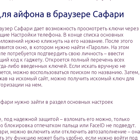
ля айфона в браузере Сафари
аузер Сафари дает возможность просмотреть ключи через
щие Настройки телефона. В конце списка основных
иложений нужно кликнуть на его название. После этого
явится окно, в котором нужно найти «Пароли». На этом
апе потребуется подтвердить свою личность – ввести
щий код к гаджету. Откроется полный перечень всех
гда-либо введенных ключей. Если искать вручную не
чется, можно воспользоваться поиском по названию. Затем,
жав на искомый сайт, можно получить искомый ключ для
торизации на нем.
афари нужно зайти в раздел основных настроек
, под надежной защитой – взломать его можно, только
о блокировка отпечатком пальца или FaceID не подведут.
ри, можно включить или отключить автозаполнение – она
ть эту функцию может быть удобно, если нужно войти под