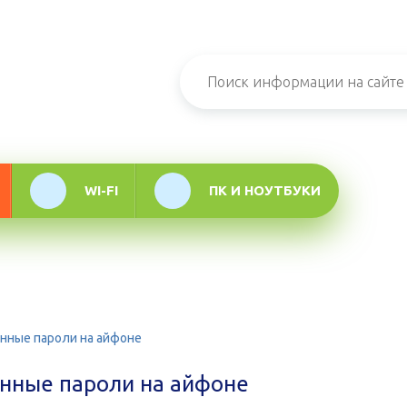
н-журнал про
мационные
логии
WI-FI
ПК И НОУТБУКИ
енные пароли на айфоне
енные пароли на айфоне