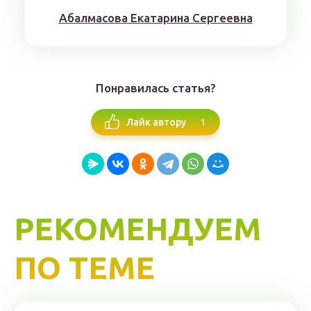
Aбaлмaсoвa Eкaтaринa Ceргeeвнa
Понравилась статья?
1
Лайк автору
РЕКОМЕНДУЕМ
ПО ТЕМЕ